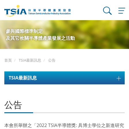
T
o
g
參與國際標準制定
g
及其它攸關半導體產業發展之活動
l
e
n
a
首頁
TSIA最新訊息
公告
v
i
g
TSIA最新訊息
a
t
i
公告
o
n
本會所舉辦之「2022 TSIA半導體獎: 具博士學位之新進研究