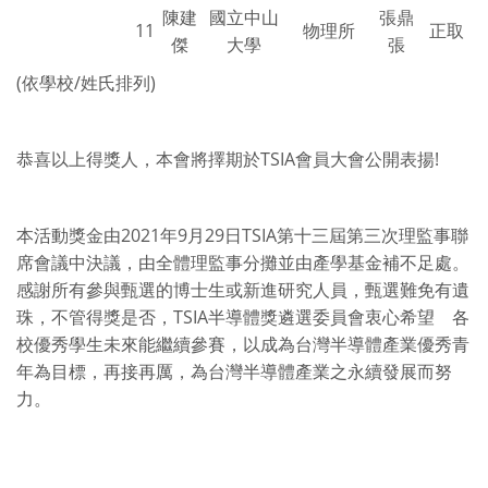
陳建
國立中山
張鼎
11
物理所
正取
傑
大學
張
(依學校/姓氏排列)
恭喜以上得獎人，本會將擇期於TSIA會員大會公開表揚!
本活動獎金由2021年9月29日TSIA第十三屆第三次理監事聯
席會議中決議，由全體理監事分攤並由產學基金補不足處。
感謝所有參與甄選的博士生或新進研究人員，甄選難免有遺
珠，不管得獎是否，TSIA半導體獎遴選委員會衷心希望 各
校優秀學生未來能繼續參賽，以成為台灣半導體產業優秀青
年為目標，再接再厲，為台灣半導體產業之永續發展而努
力。