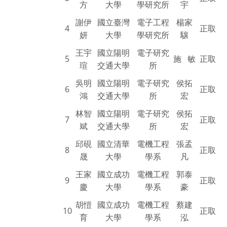
方
大學
學研究所
宇
謝伊
國立臺灣
電子工程
楊家
4
正取
妍
大學
學研究所
驤
王宇
國立陽明
電子研究
5
施 敏
正取
瑄
交通大學
所
吳明
國立陽明
電子研究
侯拓
6
正取
鴻
交通大學
所
宏
林智
國立陽明
電子研究
侯拓
7
正取
斌
交通大學
所
宏
邱硯
國立清華
電機工程
張孟
8
正取
晟
大學
學系
凡
王家
國立成功
電機工程
郭泰
9
正取
慶
大學
學系
豪
胡愷
國立成功
電機工程
蔡建
10
正取
育
大學
學系
泓