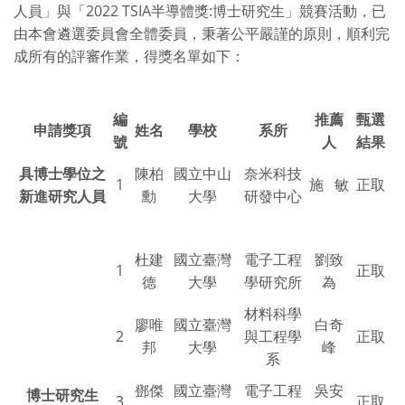
人員」與「2022 TSIA半導體獎:博士研究生」競賽活動，已
由本會遴選委員會全體委員，秉著公平嚴謹的原則，順利完
成所有的評審作業，得獎名單如下：
編
推薦
甄選
申請獎項
姓名
學校
系所
號
人
結果
具博士學位之
陳柏
國立中山
奈米科技
1
施 敏
正取
新進研究人員
勳
大學
研發中心
杜建
國立臺灣
電子工程
劉致
1
正取
德
大學
學研究所
為
材料科學
廖唯
國立臺灣
白奇
2
與工程學
正取
邦
大學
峰
系
鄧傑
國立臺灣
電子工程
吳安
博士研究生
3
正取