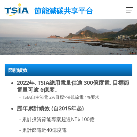
節能減碳共享平台
T
o
g
g
l
e
n
a
v
節能績效
i
g
2022年, TSIA總用電量估逾 300億度電, 目標節
a
電量可逾 6億度。
t
- TSIA自主節電 2%目標>法規節電 1%要求
i
o
歷年累計績效 (自2015年起)
n
- 累計投資節能專案超過NT$ 100億
- 累計節電近40億度電